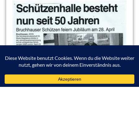
«
1
2
3
»