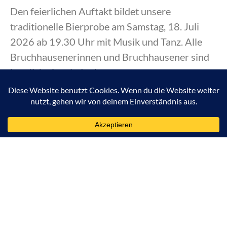
Den feierlichen Auftakt bildet unsere
traditionelle Bierprobe am Samstag, 18. Juli
2026 ab 19.30 Uhr mit Musik und Tanz. Alle
Bruchhausenerinnen und Bruchhausener sind
herzlich eingeladen!
Musik: Musikverein Bruchhausen
Kartenvorverkauf:
• Bierprobe 18.07.2026 ab 20.00 Uhr
• Do. 23. und Fr. 24.07.2026, 18.30 – 21.30
Uhr
• Sa. 25.07.2026, 10.00 – 13.00 Uhr
• und unter
https://tickets.schuetzen-
bruchhausen.de/